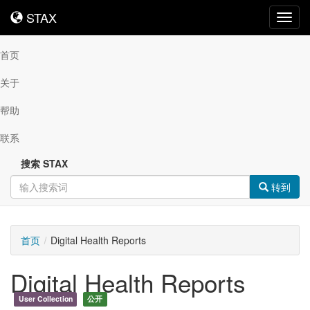
STAX
STAX
Toggl
navig
首页
关于
帮助
联系
搜索 STAX
转到
首页
Digital Health Reports
Digital Health Reports
User Collection
公开