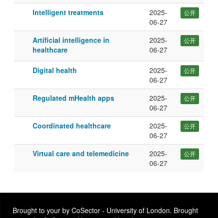
单
索
中
Intelligent treatments
2025-
公开
结
的
件
06-27
果:
项
排
目
Artificial intelligence in
2025-
公开
列
序
healthcare
06-27
表
Digital health
2025-
公开
06-27
Regulated mHealth apps
2025-
公开
06-27
Coordinated healthcare
2025-
公开
06-27
Virtual care and telemedicine
2025-
公开
06-27
Brought to your by CoSector - University of London. Brought