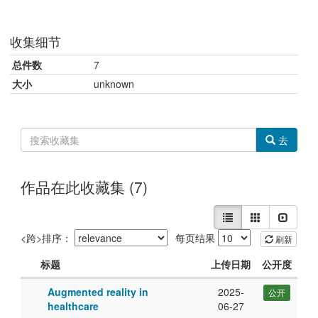
收集细节
总件数
7
大小
unknown
搜
去
索
收
藏
作品在此收藏集 (7)
集
Digital
以
列表
图片式展示
幻灯式
Health
如
Reports
对
<跨>排序：
每页结果
下
刷新
方
清
标题
上传日期
公开度
式
单
察
此
Augmented reality in
2025-
公开
看
集
中
healthcare
06-27
搜
合