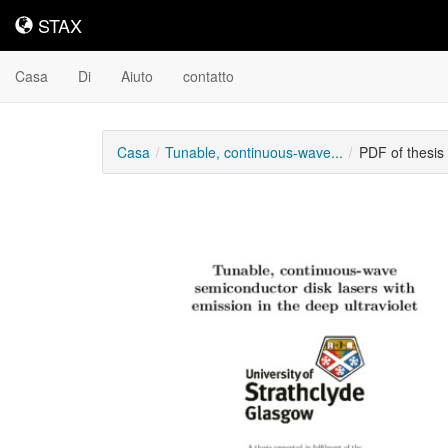
STAX
STAX
Casa
Di
Aiuto
contatto
Casa
Tunable, continuous-wave...
PDF of thesi
Contenuto
scaricabile